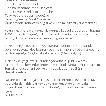
Üretici Firma:NatureBell
Ticari Unvan:NatureBell
E-posta:
info@naturebellusa.com
Ticari Unvan: Özel Sporcu Gıdaları
Takviye edici gıdalar ılaç değildir.
Ürün Bilgileri ve Paket Görselleri:
Ürün ambalajında içerik bilgisi ve kullanım talimatı yer almaktadır.
Yüksek etkili premium organik moringa kapsülleri, porsiyon başına
8.000 mg bitkisel eşdeğer, konsantre 8:1 moringa oleifera yaprak
özütü, Hindistan'dan temin edilen çiğ yapraklar.
Taze moringa tozu içeren şişe başına 240 kapsül, 2 kapsüllük
porsiyon boyutu, doz başına 1.000 mg 8:1 moringa özütü (8.000 mg
bitkisel eşdeğeri) sağlar, 4 aylık tedarik (120 porsiyon).
Geleneksel yeşil özelliklerinden yararlanın, günlük olarak
tüketildiğinde hem erkeklerde hem de kadınlarda bağışıklık sistemi
fonksiyonunu, enerji seviyelerini ve cilt bakım sağlığını
destekleyebilir.
NatureBell'in moringası, Hindistan çiftliklerinde hasat edilen taze
yapraklardan elde ediliyor ve yüksek düzeyde antioksidan,
mineral, temel amino asit, vitamin, doğal lif, polifenol ve flavonoid
içeriyor.
SKT.01.2027