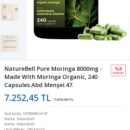
NatureBell Pure Moringa 8000mg -
%8
i̇ndi̇ri̇m
Made With Moringa Organic, 240
Capsules.Abd Menşei.47.
7.252,45 TL
7.870,49 TL
Stok Kodu
NTRBMRG4147
Marka
Naturebell
Marka
Naturebell
Ürün Miktarı
240 Kapsül