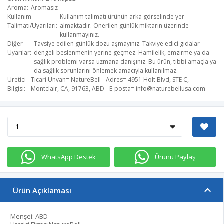
Aroma
Aromasız
Kullanım
Kullanım talimatı ürünün arka görselinde yer
Talimatı/Uyarıları
almaktadır. Önerilen günlük miktarın üzerinde
kullanmayınız.
Diğer
Tavsiye edilen günlük dozu aşmayınız. Takviye edici gıdalar
Uyarılar
dengeli beslenmenin yerine geçmez. Hamilelik, emzirme ya da
sağlık problemi varsa uzmana danışınız. Bu ürün, tıbbi amaçla ya
da sağlık sorunlarını önlemek amacıyla kullanılmaz.
Üretici
Ticari Ünvan= NatureBell - Adres= 4951 Holt Blvd, STE C,
Bilgisi
Montclair, CA, 91763, ABD - E-posta=
info@naturebellusa.com
WhatsApp Destek
Ürünü Paylaş
Ürün Açıklaması
Menşei: ABD