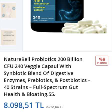
NatureBell Probiotics 200 Billion
%8
i̇ndi̇ri̇m
CFU 240 Veggie Capsul With
Synbiotic Blend Of Digestive
Enzymes, Prebiotics, & Postbiotics –
40 Strains – Full-Spectrum Gut
Health & Bloating.55.
8.098,51 TL
8.788,64 TL