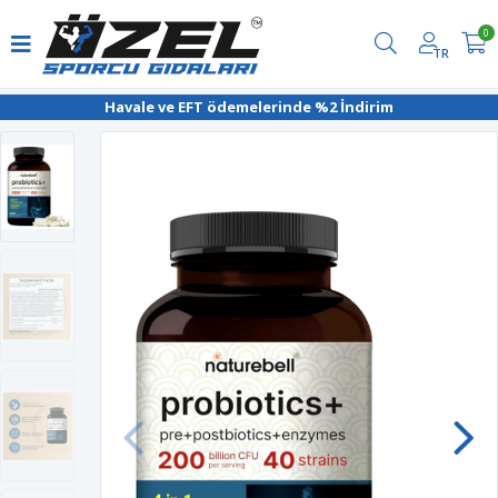
0
TR
Havale ve EFT ödemelerinde %2 İndirim