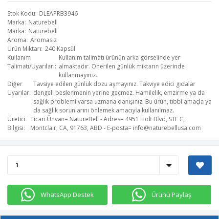
Stok Kodu
DLEAPRB3946
Marka
Naturebell
Marka
Naturebell
Aroma
Aromasız
Ürün Miktarı
240 Kapsül
Kullanım
Kullanım talimatı ürünün arka görselinde yer
Talimatı/Uyarıları
almaktadır. Önerilen günlük miktarın üzerinde
kullanmayınız.
Diğer
Tavsiye edilen günlük dozu aşmayınız. Takviye edici gıdalar
Uyarılar
dengeli beslenmenin yerine geçmez. Hamilelik, emzirme ya da
sağlık problemi varsa uzmana danışınız. Bu ürün, tıbbi amaçla ya
da sağlık sorunlarını önlemek amacıyla kullanılmaz.
Üretici
Ticari Ünvan= NatureBell - Adres= 4951 Holt Blvd, STE C,
Bilgisi
Montclair, CA, 91763, ABD - E-posta=
info@naturebellusa.com
WhatsApp Destek
Ürünü Paylaş