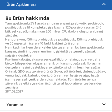
Ürün Açıklaması
Bu ürün hakkında
Tam spektrumlu 5'i 1 arada sindirim enzimi, prebiyotik, probiyotik,
postbiyotik ve lif kompleksi; şişe başına 120 porsiyon sunan 240
bitkisel kapsül, maksimum 200 milyar CFU (koloni oluşturan birim)
gücüyle.
Her porsiyon, 450 mg probiyotik ve postbiyotik, 150 mg prebiyotik
ve 50 mg enzim içeren 40 farklı bakteri türü sunar.
Hem kadınlar hem de erkekler için tasarlanan bu tam spektrumlu
karışım, sindirimi, besin emilimini, şişkinliği ve genel bağırsak
sağlığını destekler.
Psyllium kabuğu, akasya senegal lifi, bromelain, papin ve daha
birçok bileşenden oluşan sinerjik bir karışım, bağırsak florasının
dengelenmesini destekleyerek günlük sindirim besinleri sağlar.
Orijinal, GDO'suz takviye ürünü. Soya, süt ürünleri, gluten, buğday,
yumurta, balık, kabuklu deniz ürünleri, yer fıstığı ve ağaç fıstığı
içermeyen saf içeriklerden oluşmaktadır. Tüm ürünler ayrıca
güvenlik ve etki açısından üçüncü taraf laboratuvar testlerinden
geçmiştir.
SKT.08.2027
Yorumlar