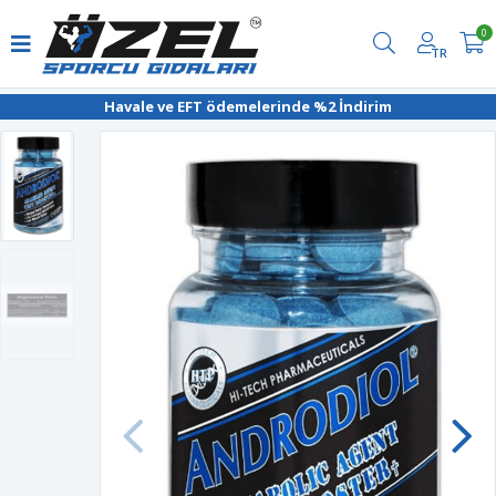
0
TR
Havale ve EFT ödemelerinde %2 İndirim