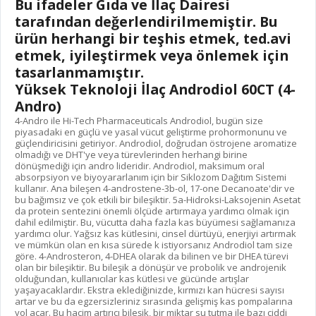
Bu ifadeler Gıda ve İlaç Dairesi
tarafından değerlendirilmemiştir. Bu
ürün herhangi bir teşhis etmek, ted.avi
etmek, iyileştirmek veya önlemek için
tasarlanmamıştır.
Yüksek Teknoloji İlaç Androdiol 60CT (4-
Andro)
4-Andro ile Hi-Tech Pharmaceuticals Androdiol, bugün size
piyasadaki en güçlü ve yasal vücut geliştirme prohormonunu ve
güçlendiricisini getiriyor. Androdiol, doğrudan östrojene aromatize
olmadığı ve DHT'ye veya türevlerinden herhangi birine
dönüşmediği için andro lideridir. Androdiol, maksimum oral
absorpsiyon ve biyoyararlanım için bir Siklozom Dağıtım Sistemi
kullanır. Ana bileşen 4-androstene-3b-ol, 17-one Decanoate'dir ve
bu bağımsız ve çok etkili bir bileşiktir. 5a-Hidroksi-Laksojenin Asetat
da protein sentezini önemli ölçüde artırmaya yardımcı olmak için
dahil edilmiştir. Bu, vücutta daha fazla kas büyümesi sağlamanıza
yardımcı olur. Yağsız kas kütlesini, cinsel dürtüyü, enerjiyi artırmak
ve mümkün olan en kısa sürede k istiyorsanız Androdiol tam size
göre. 4-Androsteron, 4-DHEA olarak da bilinen ve bir DHEA türevi
olan bir bileşiktir. Bu bileşik a dönüşür ve probolik ve androjenik
olduğundan, kullanıcılar kas kütlesi ve gücünde artışlar
yaşayacaklardır. Ekstra eklediğinizde, kırmızı kan hücresi sayısı
artar ve bu da egzersizleriniz sırasında gelişmiş kas pompalarına
yol açar. Bu hacim artırıcı bileşik, bir miktar su tutma ile bazı ciddi