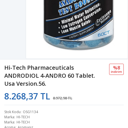
Hi-Tech Pharmaceuticals
%8
i̇ndi̇ri̇m
ANDRODIOL 4-ANDRO 60 Tablet.
Usa Version.56.
8.268,37 TL
8.972,98 TL
Stok Kodu
OSG1134
Marka
HI-TECH
Marka
HI-TECH
Aroma
Aromasız