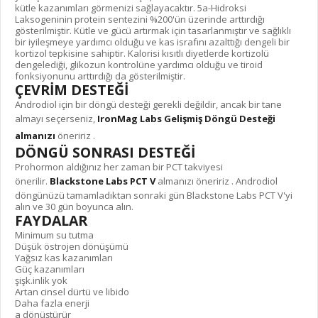
kütle kazanımları görmenizi sağlayacaktır. 5a-Hidroksi
Laksogeninin protein sentezini %200'ün üzerinde arttırdığı
gösterilmiştir. Kütle ve gücü artırmak için tasarlanmıştır ve sağlıklı
bir iyileşmeye yardımcı olduğu ve kas israfını azalttığı dengeli bir
kortizol tepkisine sahiptir. Kalorisi kısıtlı diyetlerde kortizolü
dengelediği, glikozun kontrolüne yardımcı olduğu ve tiroid
fonksiyonunu arttırdığı da gösterilmiştir.
ÇEVRİM DESTEĞİ
Androdiol için bir döngü desteği gerekli değildir, ancak bir tane
almayı seçerseniz,
IronMag Labs Gelişmiş Döngü Desteği
almanızı
öneririz .
DÖNGÜ SONRASI DESTEĞİ
Prohormon aldığınız her zaman bir PCT takviyesi
önerilir.
Blackstone Labs PCT V
almanızı öneririz . Androdiol
döngünüzü tamamladıktan sonraki gün Blackstone Labs PCT V'yi
alın ve 30 gün boyunca alın.
FAYDALAR
Minimum su tutma
Düşük östrojen dönüşümü
Yağsız kas kazanımları
Güç kazanımları
şişk.inlik yok
Artan cinsel dürtü ve libido
Daha fazla enerji
a dönüştürür