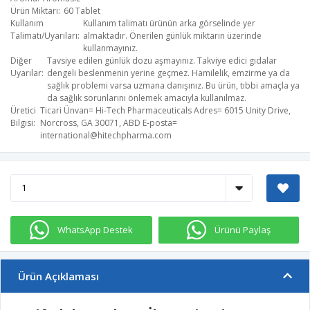
Ürün Miktarı
60 Tablet
Kullanım
Kullanım talimatı ürünün arka görselinde yer
Talimatı/Uyarıları
almaktadır. Önerilen günlük miktarın üzerinde
kullanmayınız.
Diğer
Tavsiye edilen günlük dozu aşmayınız. Takviye edici gıdalar
Uyarılar
dengeli beslenmenin yerine geçmez. Hamilelik, emzirme ya da
sağlık problemi varsa uzmana danışınız. Bu ürün, tıbbi amaçla ya
da sağlık sorunlarını önlemek amacıyla kullanılmaz.
Üretici
Ticari Ünvan= Hi-Tech Pharmaceuticals​ Adres= 6015 Unity Drive,
Bilgisi
Norcross, GA 30071, ABD E-posta=
international@hitechpharma.com
WhatsApp Destek
Ürünü Paylaş
Ürün Açıklaması