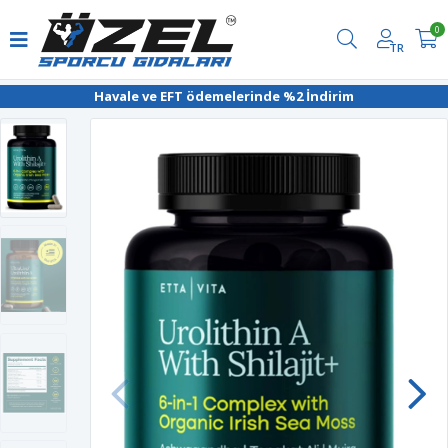
0
TR
Havale ve EFT ödemelerinde %2 İndirim