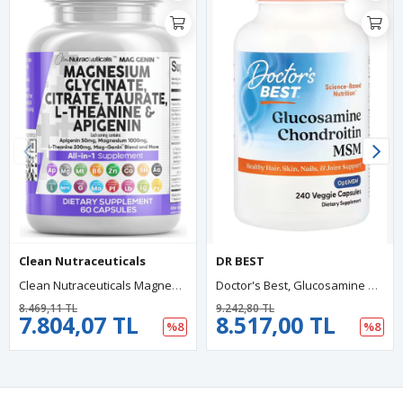
Clean Nutraceuticals
DR BEST
Clean Nutraceuticals Magnesium Glycinate Complex 60 Capsul 1000mg With L-Theanine 200mg Apigenin 50mg Citrate Taurate-5-HTP GA.BA Passion Flower Lemon Balm L-Glycine Phosphatidylserine..
Doctor's Best, Glucosamine Chondroitin MSM With OptiMSM®, 240 Veggie Capsules.
8.469,11 TL
9.242,80 TL
7.804,07 TL
8.517,00 TL
%8
%8