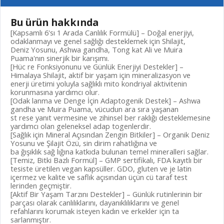
Bu ürün hakkında
[Kapsamlı 6'sı 1 Arada Canlılık Formülü] – Doğal enerjiyi,
odaklanmayı ve genel sağlığı desteklemek için Shilajit,
Deniz Yosunu, Ashwa gandha, Tong kat Ali ve Muira
Puama'nın sinerjik bir karışımı.
[Hüc re Fonksiyonunu ve Günlük Enerjiyi Destekler] –
Himalaya Shilajit, aktif bir yaşam için mineralizasyon ve
enerji üretimi yoluyla sağlıklı mito kondriyal aktivitenin
korunmasına yardımcı olur.
[Odak lanma ve Denge İçin Adaptogenik Destek] – Ashwa
gandha ve Muira Puama, vücudun ara sıra yaşanan
st rese yanıt vermesine ve zihinsel ber raklığı desteklemesine
yardımcı olan geleneksel adap togenlerdir.
[Sağlık için Mineral Açısından Zengin Bitkiler] – Organik Deniz
Yosunu ve Şilajit Özü, sin dirim rahatlığına ve
ba ğışıklık sağ lığına katkıda bulunan temel mineralleri sağlar.
[Temiz, Bitki Bazlı Formül] – GMP sertifikalı, FDA kayıtlı bir
tesiste üretilen vegan kapsüller. GDO, gluten ve je latin
içermez ve kalite ve saflık açısından üçün cü taraf test
lerinden geçmiştir.
[Aktif Bir Yaşam Tarzını Destekler] – Günlük rutinlerinin bir
parçası olarak canlılıklarını, dayanıklılıklarını ve genel
refahlarını korumak isteyen kadın ve erkekler için ta
sarlanmıştır.