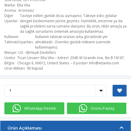
Marka
Etta Vita
Aroma
Aromasız
Diğer
Tavsiye edilen günlük dozu aşmayınız. Takviye edici gıdalar
Uyarılar
dengeli beslenmenin yerine geçmez. Hamilelik, emzirme ya da
sağlık problemi varsa uzmana danışınız. Bu ürün, tıbbi amaçla ya
da sağlık sorunlarını önlemek amacıyla kullanılmaz.
Kullanım
Kullanım talimatı ürünün arka görselinde yer
Talimatı/Uyarıları
almaktadır. Önerilen günlük miktarın üzerinde
kullanmayınız.
Menşei
US - (Birleşik Devletler)
Üretici
Ticari Ünvan= Etta Vita – Adres= 2045 W Grande Ave, Ste B 18167,
Bilgisi
Chicago IL 60612, United States. – E-posta=
info@ettavita.com
Ürün Miktarı
90 Kapsül
WhatsApp Destek
Ürünü Paylaş
Ürün Açıklaması