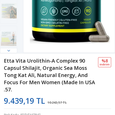
Etta Vita Urolithin-A Complex 90
%8
i̇ndi̇ri̇m
Capsul Shilajit, Organic Sea Moss
Tong Kat Ali, Natural Energy, And
Focus For Men Women (Made In USA
.57.
9.439,19 TL
10.243,57 TL
Stok Kodu
EDTVTASTR47