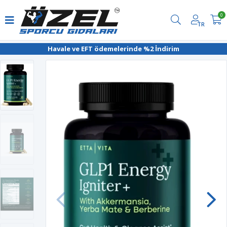
0
TR
Havale ve EFT ödemelerinde %2 İndirim