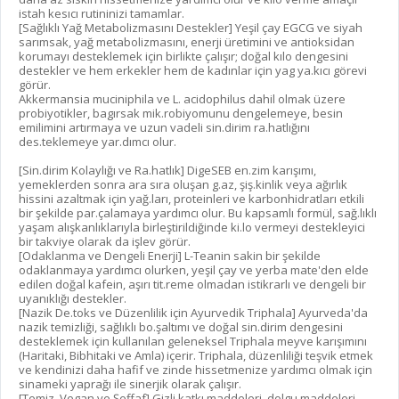
istah kesıcı rutininizi tamamlar.
[Sağlıklı Yağ Metabolizmasını Destekler] Yeşil çay EGCG ve siyah
sarımsak, yağ metabolizmasını, enerji üretimini ve antioksidan
korumayı desteklemek için birlikte çalışır; doğal kılo dengesini
destekler ve hem erkekler hem de kadınlar için yag ya.kıcı görevi
görür.
Akkermansia muciniphila ve L. acidophilus dahil olmak üzere
probiyotikler, bagırsak mik.robiyomunu dengelemeye, besin
emilimini artırmaya ve uzun vadeli sin.dirim ra.hatlığını
des.teklemeye yar.dımcı olur.
[Sin.dirim Kolaylığı ve Ra.hatlık] DigeSEB en.zim karışımı,
yemeklerden sonra ara sıra oluşan g.az, şiş.kinlik veya ağırlık
hissini azaltmak için yağ.ları, proteinleri ve karbonhidratları etkili
bir şekilde par.çalamaya yardımcı olur. Bu kapsamlı formül, sağ.lıklı
yaşam alışkanlıklarıyla birleştirildiğinde ki.lo vermeyi destekleyici
bir takviye olarak da işlev görür.
[Odaklanma ve Dengeli Enerji] L-Teanin sakin bir şekilde
odaklanmaya yardımcı olurken, yeşil çay ve yerba mate'den elde
edilen doğal kafein, aşırı tit.reme olmadan istikrarlı ve dengeli bir
uyanıklığı destekler.
[Nazik De.toks ve Düzenlilik için Ayurvedik Triphala] Ayurveda'da
nazik temizliği, sağlıklı bo.şaltımı ve doğal sin.dirim dengesini
desteklemek için kullanılan geleneksel Triphala meyve karışımını
(Haritaki, Bibhitaki ve Amla) içerir. Triphala, düzenliliği teşvik etmek
ve kendinizi daha hafif ve zinde hissetmenize yardımcı olmak için
sinameki yaprağı ile sinerjik olarak çalışır.
[Temiz, Vegan ve Şeffaf] Gizli katkı maddeleri, dolgu maddeleri,