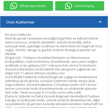
WhatsApp Destek
Ürünü Paylaş
Ürün Açıklaması
Bu ürün hakkında
[Hızlı Ba.gırsak Temizleme Desteği] Doğal lifler ve bitkisel özlerle
daha sorunsuz sındırımı destekler; anında düzenlilik, daha
yumuşak dıskı, şişkinliğin azalması ve daha temiz bir bagırsak hissi
saglar. Konfor, denge ve günlük sındırım desteği arayanlar için
idealdir.
[Doğal GLP-1 Yollarını Destekler] Berberin ve Akkermansia
probiyotikleri, ıstah kontrolünü desteklemek, aşırı yeme isteğini
azaltmak ve bu gelişmiş GLP-1 takviyesi kılo verme formülünün
düzenli kullanımıyla sürdürülebilir kılo dengesini sağlamak için
doğal GLP-1'i aktive etmeye yardımcı olur.
[3-6 Haftalık Kademeli Gelisim] Bagırsak saglıgı ve metabolizma
iyilestikçe gözle görülür sonuçlar kademeli olarak ortaya çıkar.
Çoğu kullanıcı, düzenli kullanımın 3-6 haftası içinde GLP1 ile kılo
verme sürecinde istah düzenlemesinde ve sındırımde ıyılesme
fark eder. İdeal sonuçlar 8-12 hafta sonra elde edilir.
[Daha Az Şışkınlık ve Daha Düzenli Bagırsak Hareketleri] Psyllium
kabuğu ve prebiyotik inülin, normal sındırımı destekleyerek, diğer
seçeneklerde sık görülen ka.bızlık olmadan kendinizi daha hafif ve
daha az siskin hissetmenize yardımcı olur ve kılo verme amaçlı