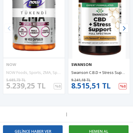
TÜKENDI
NOW
SWANSON
NOW Foods, Sports, ZMA, Sports Recovery, 90 Veg Capsul.Usa Version.3537
Swanson C.B.D + Stress Support Full Spectrum With Sensoril 60 Softjel..USA Version.52.
5.685,73 TL
9.241,18 TL
5.239,25 TL
8.515,51 TL
%8
%8
|
GELINCE HABER VER
HEMEN AL