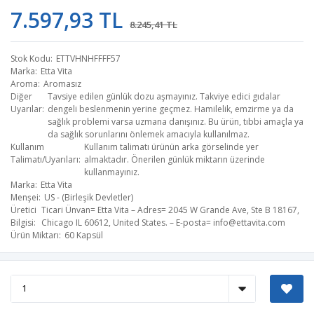
7.597,93 TL
8.245,41 TL
Stok Kodu
ETTVHNHFFFF57
Marka
Etta Vita
Aroma
Aromasız
Diğer
Tavsiye edilen günlük dozu aşmayınız. Takviye edici gıdalar
Uyarılar
dengeli beslenmenin yerine geçmez. Hamilelik, emzirme ya da
sağlık problemi varsa uzmana danışınız. Bu ürün, tıbbi amaçla ya
da sağlık sorunlarını önlemek amacıyla kullanılmaz.
Kullanım
Kullanım talimatı ürünün arka görselinde yer
Talimatı/Uyarıları
almaktadır. Önerilen günlük miktarın üzerinde
kullanmayınız.
Marka
Etta Vita
Menşei
US - (Birleşik Devletler)
Üretici
Ticari Ünvan= Etta Vita – Adres= 2045 W Grande Ave, Ste B 18167,
Bilgisi
Chicago IL 60612, United States. – E-posta=
info@ettavita.com
Ürün Miktarı
60 Kapsül