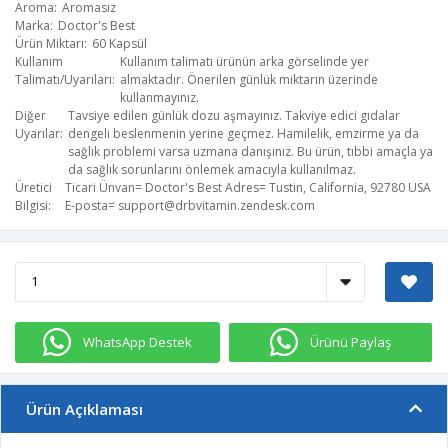
Aroma
Aromasız
Marka
Doctor's Best
Ürün Miktarı
60 Kapsül
Kullanım
Kullanım talimatı ürünün arka görselinde yer
Talimatı/Uyarıları
almaktadır. Önerilen günlük miktarın üzerinde
kullanmayınız.
Diğer
Tavsiye edilen günlük dozu aşmayınız. Takviye edici gıdalar
Uyarılar
dengeli beslenmenin yerine geçmez. Hamilelik, emzirme ya da
sağlık problemi varsa uzmana danışınız. Bu ürün, tıbbi amaçla ya
da sağlık sorunlarını önlemek amacıyla kullanılmaz.
Üretici
Ticari Ünvan= Doctor's Best​ Adres= Tustin, California, 92780 USA
Bilgisi
E-posta=
support@drbvitamin.zendesk.com
WhatsApp Destek
Ürünü Paylaş
Ürün Açıklaması