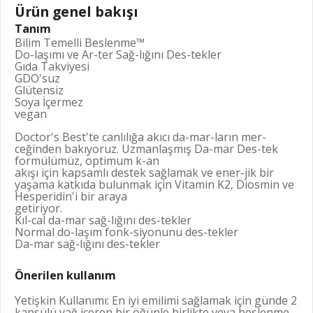
Ürün genel bakışı
Tanım
Bilim Temelli Beslenme™
Do-laşımı ve Ar-ter Sağ-lığını Des-tekler
Gıda Takviyesi
GDO'suz
Glütensiz
Soya İçermez
vegan
Doctor's Best'te canlılığa akıcı da-mar-ların mer-
ceğinden bakıyoruz. Uzmanlaşmış Da-mar Des-tek
formülümüz, optimum k-an
akışı için kapsamlı destek sağlamak ve ener-jik bir
yaşama katkıda bulunmak için Vitamin K2, Diosmin ve
Hesperidin'i bir araya
getiriyor.
Kıl-cal da-mar sağ-lığını des-tekler
Normal do-laşım fonk-siyonunu des-tekler
Da-mar sağ-lığını des-tekler
Önerilen kullanım
Yetişkin Kullanımı: En iyi emilimi sağlamak için günde 2
kapsülü yağ içeren bir öğünle birlikte veya beslenme