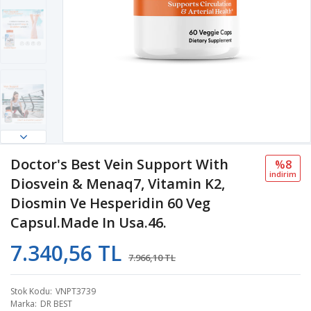
Doctor's Best Vein Support With
%8
i̇ndi̇ri̇m
Diosvein & Menaq7, Vitamin K2,
Diosmin Ve Hesperidin 60 Veg
Capsul.Made In Usa.46.
7.340,56 TL
7.966,10 TL
Stok Kodu
VNPT3739
Marka
DR BEST