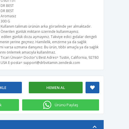
OSG1151
DR BEST
DR BEST
Aromasız
300 G
Kullanım talimatı ürünün arka görselinde yer almaktadır.
Önerilen günlük miktarın üzerinde kullanmayınız.
 edilen günlük dozu aşmayınız. Takviye edici gıdalar dengeli
menin yerine geçmez. Hamilelik, emzirme ya da sağlık
i varsa uzmana danışınız. Bu ürün, tıbbi amaçla ya da sağlık
rını önlemek amacıyla kullanılmaz.
Ticari Ünvan= Doctor's Best​ Adres= Tustin, California, 92780
USA E-posta=
support@drbvitamin.zendesk.com
EKLE
HEMEN AL
k
Ürünü Paylaş