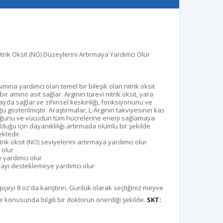
trik Oksit (NO) Düzeylerini Artırmaya Yardımcı Olur
ımına yardımcı olan temel bir bileşik olan nitrik oksit
ir amino asit sağlar.
Arginin türevi nitrik oksit, yara
ayda sağlar ve zihinsel keskinliği, fonksiyonunu ve
u gösterilmiştir.
Araştırmalar, L-Arginin takviyesinin kas
duğunu ve vücudun tüm hücrelerine enerji sağlamaya
duğu için dayanıklılığı artırmada olumlu bir şekilde
ktedir.
rik oksit (NO) seviyelerini artırmaya yardımcı olur
 olur
e yardımcı olur
ayı desteklemeye yardımcı olur
çeyi 8 oz'da karıştırın.
Günlük olarak seçtiğiniz meyve
konusunda bilgili bir doktorun önerdiği şekilde.
SKT: