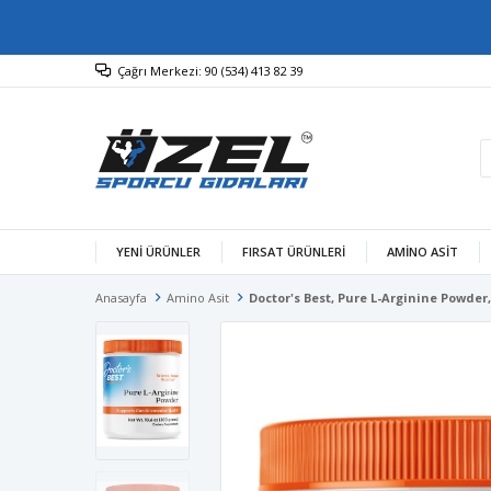
Çağrı Merkezi: 90 (534) 413 82 39
YENİ ÜRÜNLER
FIRSAT ÜRÜNLERİ
AMINO ASIT
Anasayfa
Amino Asit
Doctor's Best, Pure L-Arginine Powder,