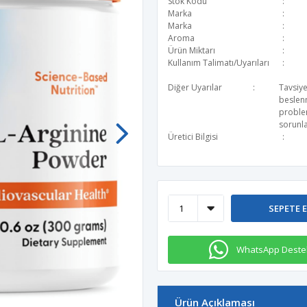
Stok Kodu
Marka
Marka
Aroma
Ürün Miktarı
Kullanım Talimatı/Uyarıları
Diğer Uyarılar
Tavsiye
beslen
problem
sorunla
Üretici Bilgisi
SEPETE 
WhatsApp Deste
Ürün Açıklaması