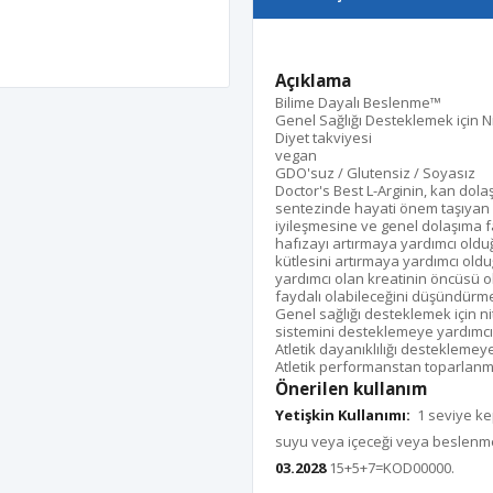
Açıklama
Bilime Dayalı Beslenme™
Genel Sağlığı Desteklemek için Ni
Diyet takviyesi
vegan
GDO'suz / Glutensiz / Soyasız
Doctor's Best L-Arginin, kan dolaş
sentezinde hayati önem taşıyan b
iyileşmesine ve genel dolaşıma f
hafızayı artırmaya yardımcı olduğ
kütlesini artırmaya yardımcı ol
yardımcı olan kreatinin öncüsü ol
faydalı olabileceğini düşündürme
Genel sağlığı desteklemek için nit
sistemini desteklemeye yardımcı
Atletik dayanıklılığı desteklemey
Atletik performanstan toparlanm
Önerilen kullanım
Yetişkin Kullanımı:
1 seviye kep
suyu veya içeceği veya beslenme 
03.2028
15+5+7=KOD00000.