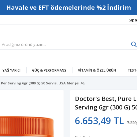
Havale ve EFT ödemelerinde %2 İndirim
Sipa
YAĞ YAKICI
GÜÇ & PERFORMANS
VITAMIN & ÖZEL ÜRÜN
TEST
 Per Serving 6gr (300 G) 50 Servis. USA Menşei.46.
Doctor's Best, Pure 
Serving 6gr (300 G) 5
6.653,49 TL
7.220