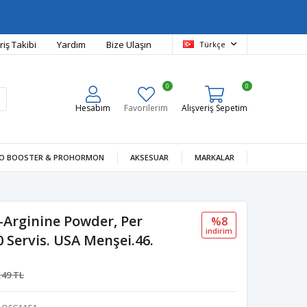
riş Takibi
Yardım
Bize Ulaşın
Türkçe
0
0
Hesabım
Favorilerim
Alışveriş Sepetim
O BOOSTER & PROHORMON
AKSESUAR
MARKALAR
L-Arginine Powder, Per
%8
i̇ndi̇ri̇m
0 Servis. USA Menşei.46.
,49 TL