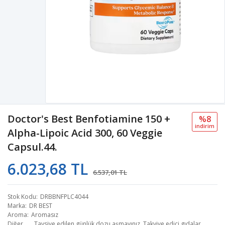
Doctor's Best Benfotiamine 150 +
%8
i̇ndi̇ri̇m
Alpha-Lipoic Acid 300, 60 Veggie
Capsul.44.
6.023,68 TL
6.537,01 TL
Stok Kodu
DRBBNFPLC4044
Marka
DR BEST
Aroma
Aromasız
Diğer
Tavsiye edilen günlük dozu aşmayınız. Takviye edici gıdalar