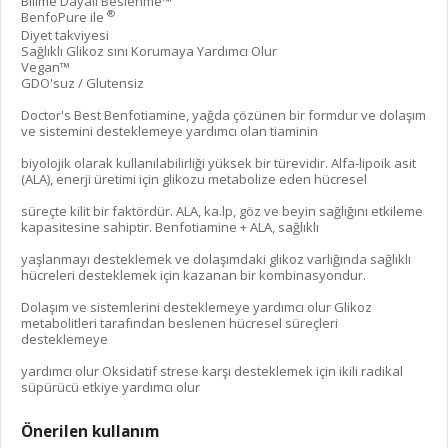
Bilime Dayalı Beslenme™
®
BenfoPure ile
Diyet takviyesi
Sağlıklı Glikoz sını Korumaya Yardımcı Olur
Vegan™
GDO'suz / Glutensiz
Doctor's Best Benfotiamine, yağda çözünen bir formdur ve dolaşım
ve sistemini desteklemeye yardımcı olan tiaminin
biyolojik olarak kullanılabilirliği yüksek bir türevidir. Alfa-lipoik asit
(ALA), enerji üretimi için glikozu metabolize eden hücresel
süreçte kilit bir faktördür. ALA, ka.lp, göz ve beyin sağlığını etkileme
kapasitesine sahiptir. Benfotiamine + ALA, sağlıklı
yaşlanmayı desteklemek ve dolaşımdaki glikoz varlığında sağlıklı
hücreleri desteklemek için kazanan bir kombinasyondur.
Dolaşım ve sistemlerini desteklemeye yardımcı olur Glikoz
metabolitleri tarafından beslenen hücresel süreçleri
desteklemeye
yardımcı olur Oksidatif strese karşı desteklemek için ikili radikal
süpürücü etkiye yardımcı olur
Önerilen kullanım