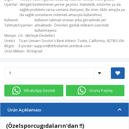
Uyarılar
dengeli beslenmenin yerine geçmez. Hamilelik, emzirme ya da
sağlık problemi varsa uzmana danışınız. Bu ürün, tıbbi amaçla ya
da sağlık sorunlarını önlemek amacıyla kullanılmaz.
Kullanım
Kullanım talimatı ürünün arka görselinde yer
Talimatı/Uyarıları
almaktadır. Önerilen günlük miktarın üzerinde
kullanmayınız.
Menşei
US - (Birleşik Devletler)
Üretici
Ticari Ünvan= Doctor's Best​ Adres= Tustin, California, 92780 USA
Bilgisi
E-posta=
support@drbvitamin.zendesk.com
Ürün Miktarı
60 Kapsül
WhatsApp Destek
Ürünü Paylaş
Ürün Açıklaması
(Özelsporcugıdaların'dan !!)