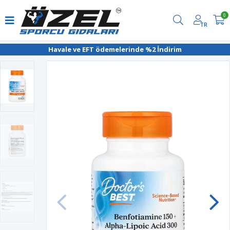
0
TR
Havale ve EFT ödemelerinde %2 İndirim