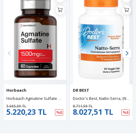
Horbaach
DR BEST
Horbäach Agmatine Sulfate 1500mg 60 Capsules Pharmaceutical Grade Non-GMO, Gluten Free.3832
Doctor's Best, Natto-Serra, (Nattokinase-Serrapeptase) 90 Veggie Capsul.54.
5.665,09 TL
8.711,59 TL
5.220,23 TL
8.027,51 TL
%8
%8