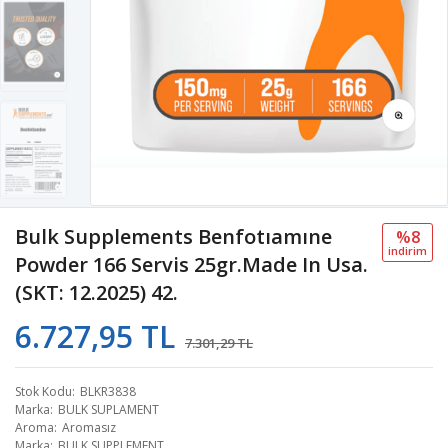
Bulk Supplements Benfotıamıne
%8
i̇ndi̇ri̇m
Powder 166 Servis 25gr.Made In Usa.
(SKT: 12.2025) 42.
6.727,95 TL
7.301,29 TL
Stok Kodu
BLKR3838
Marka
BULK SUPLAMENT
Aroma
Aromasız
Marka
BULK SUPPLEMENT