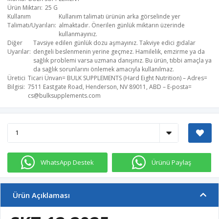
Ürün Miktarı
25 G
Kullanım
Kullanım talimatı ürünün arka görselinde yer
Talimatı/Uyarıları
almaktadır. Önerilen günlük miktarın üzerinde
kullanmayınız.
Diğer
Tavsiye edilen günlük dozu aşmayınız. Takviye edici gıdalar
Uyarılar
dengeli beslenmenin yerine geçmez. Hamilelik, emzirme ya da
sağlık problemi varsa uzmana danışınız. Bu ürün, tıbbi amaçla ya
da sağlık sorunlarını önlemek amacıyla kullanılmaz.
Üretici
Ticari Ünvan= BULK SUPPLEMENTS (Hard Eight Nutrition) – Adres=
Bilgisi
7511 Eastgate Road, Henderson, NV 89011, ABD – E-posta=
cs@bulksupplements.com
WhatsApp Destek
Ürünü Paylaş
Ürün Açıklaması