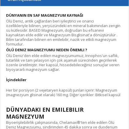
DÜNYANIN EN SAF
MAGNEZYUM KAYNAĞI
Ölü Deniz,
antik çağlardan beri
iyileştirici
ve
onarıcı
özellikleriyle
bilinen, yeryüzündeki en
mineral bakımından zengin
su kütlesidir. BASED Magnezyum, doğrudan bu efsanevi
kaynaktan elde edilir ve
Magnezyum Bisglisinat'a
dönüştürülür
.
Bilim tarafından bilinen en
emilebilir, nazik
ve
etkili
magnezyum
formudur.
ÖLÜ DENIZ MAGNEZYUMU
NEDEN ÖNEMLI ?
Ölü Deniz'den elde edilen magnezyumumuz, Innophos'un saflık,
tutarlılık ve tam şelasyon için çok aşamalı sürecinden geçirilerek
özenle üretilmiştir. Her kapsül, hissedebileceğiniz sonuçlar veren
biyoyararlı magnezyum sağlar.
İçindekiler
Her bir porsiyon (2 vejetaryen kapsül) şunları içerir: Magnezyum
(magnezyum glisinat olarak) 160 mg. Diğer içerikler: Bitkisel kapsül
DÜNYADAKI
EN
EMILEBILIR
MAGNEZYUM
Biyoerişilebilirlik çalışmasında, Chelamax®'ten elde edilen Ölü
Deniz Magnezyumu, sindirimden 45 dakika sonra ve duodenum