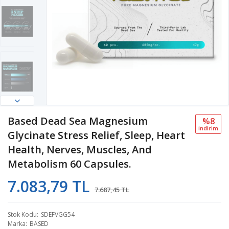
Based Dead Sea Magnesium
%8
i̇ndi̇ri̇m
Glycinate Stress Relief, Sleep, Heart
Health, Nerves, Muscles, And
Metabolism 60 Capsules.
7.083,79 TL
7.687,45 TL
Stok Kodu
SDEFVGG54
Marka
BASED