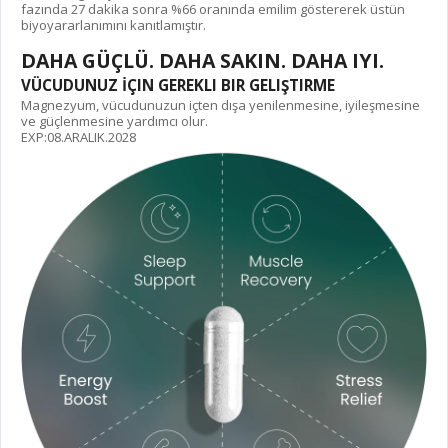
fazında 27 dakika sonra %66 oranında emilim göstererek üstün
biyoyararlanımını kanıtlamıştır.
DAHA GÜÇLÜ. DAHA SAKIN. DAHA IYI.
VÜCUDUNUZ İÇIN GEREKLI BIR GELIŞTIRME
Magnezyum, vücudunuzun içten dışa yenilenmesine, iyileşmesine
ve güçlenmesine yardımcı olur.
EXP:08.ARALIK.2028