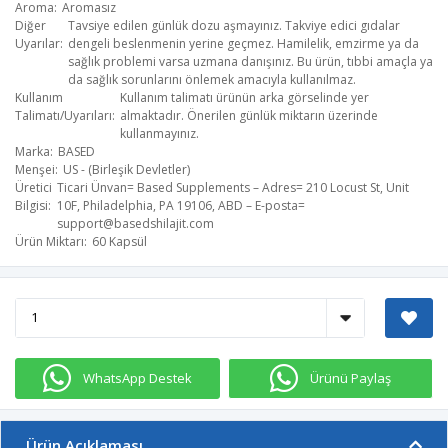
Aroma
Aromasız
Diğer
Tavsiye edilen günlük dozu aşmayınız. Takviye edici gıdalar
Uyarılar
dengeli beslenmenin yerine geçmez. Hamilelik, emzirme ya da
sağlık problemi varsa uzmana danışınız. Bu ürün, tıbbi amaçla ya
da sağlık sorunlarını önlemek amacıyla kullanılmaz.
Kullanım
Kullanım talimatı ürünün arka görselinde yer
Talimatı/Uyarıları
almaktadır. Önerilen günlük miktarın üzerinde
kullanmayınız.
Marka
BASED
Menşei
US - (Birleşik Devletler)
Üretici
Ticari Ünvan= Based Supplements – Adres= 210 Locust St, Unit
Bilgisi
10F, Philadelphia, PA 19106, ABD – E-posta=
support@basedshilajit.com
​
Ürün Miktarı
60 Kapsül
WhatsApp Destek
Ürünü Paylaş
Ürün Açıklaması