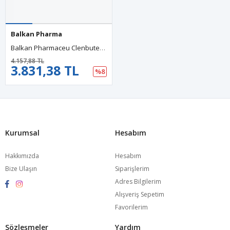
Balkan Pharma
Balkan Pharmaceu Clenbuterol 4mg 100 Tablet.20.
4.157,88 TL
3.831,38 TL
%8
Kurumsal
Hesabım
Hakkımızda
Hesabım
Bize Ulaşın
Siparişlerim
Adres Bilgilerim
Alışveriş Sepetim
Favorilerim
Sözleşmeler
Yardım