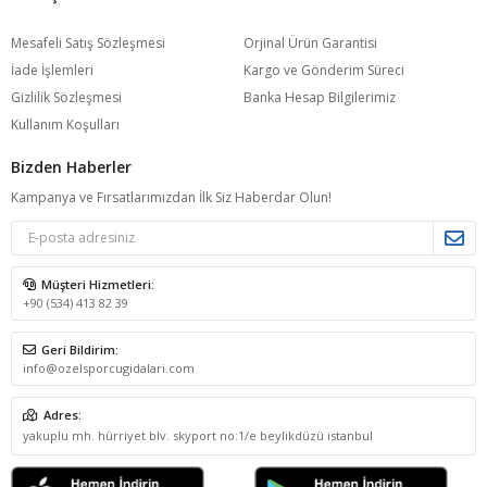
Mesafeli Satış Sözleşmesi
Orjinal Ürün Garantisi
İade İşlemleri
Kargo ve Gönderim Süreci
Gizlilik Sözleşmesi
Banka Hesap Bilgilerimiz
Kullanım Koşulları
Bizden Haberler
Kampanya ve Fırsatlarımızdan İlk Siz Haberdar Olun!
Müşteri Hizmetleri:
+90 (534) 413 82 39
Geri Bildirim:
info@ozelsporcugidalari.com
Adres:
yakuplu mh. hürriyet blv. skyport no:1/e beylikdüzü istanbul