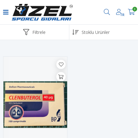
0
TR
Havale ve EFT ödemelerinde %2 İndirim
Filtrele